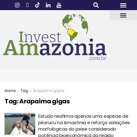
QUEM SOMOS
FALE CONOSC
TECNOLOGIA E INOVAÇ
Home
Tag
Arapaima gigas
Tag:
Arapaima gigas
Estudo reafirma apenas uma espécie de
pirarucu na Amazônia e reforça variações
morfológicas do peixe considerado
potência bioeconômica da região