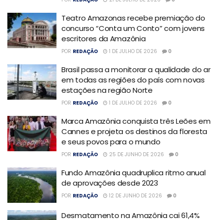
Teatro Amazonas recebe premiação do
concurso “Conta um Conto” com jovens
escritores da Amazônia
POR
REDAÇÃO
1 DE JULHO DE 2026
0
Brasil passa a monitorar a qualidade do ar
em todas as regiões do país com novas
estações na região Norte
POR
REDAÇÃO
1 DE JULHO DE 2026
0
Marca Amazônia conquista três Leões em
Cannes e projeta os destinos da floresta
e seus povos para o mundo
POR
REDAÇÃO
25 DE JUNHO DE 2026
0
Fundo Amazônia quadruplica ritmo anual
de aprovações desde 2023
POR
REDAÇÃO
12 DE JUNHO DE 2026
0
Desmatamento na Amazônia cai 61,4%