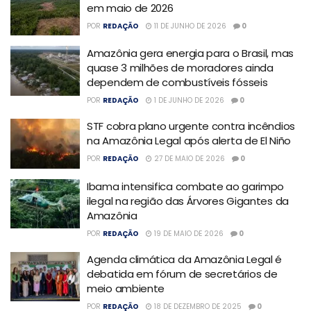
em maio de 2026
POR
REDAÇÃO
11 DE JUNHO DE 2026
0
Amazônia gera energia para o Brasil, mas
quase 3 milhões de moradores ainda
dependem de combustíveis fósseis
POR
REDAÇÃO
1 DE JUNHO DE 2026
0
STF cobra plano urgente contra incêndios
na Amazônia Legal após alerta de El Niño
POR
REDAÇÃO
27 DE MAIO DE 2026
0
Ibama intensifica combate ao garimpo
ilegal na região das Árvores Gigantes da
Amazônia
POR
REDAÇÃO
19 DE MAIO DE 2026
0
Agenda climática da Amazônia Legal é
debatida em fórum de secretários de
meio ambiente
POR
REDAÇÃO
18 DE DEZEMBRO DE 2025
0