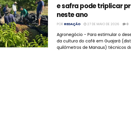
e safra pode triplicar 
neste ano
POR
REDAÇÃO
27 DE MAIO DE 2026
0
Agronegócio - Para estimular o de
da cultura do café em Guajará (dist
quilômetros de Manaus) técnicos do I