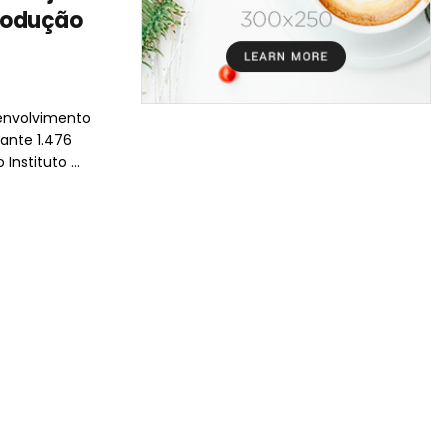
produção
senvolvimento
ante 1.476
nstituto ...