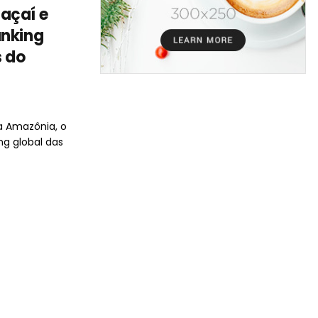
açaí e
anking
s do
a Amazônia, o
ng global das