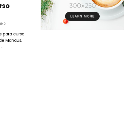
rso
0
s para curso
 de Manaus,
..