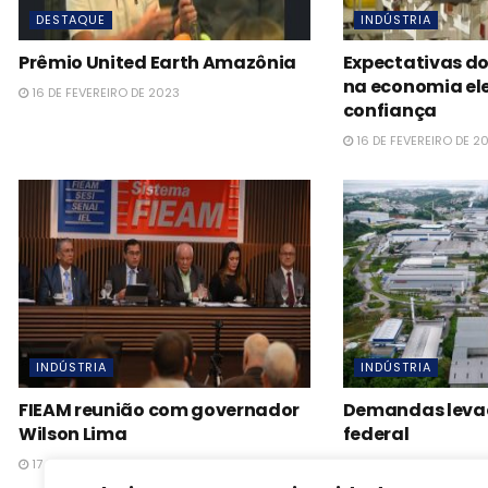
DESTAQUE
INDÚSTRIA
Prêmio United Earth Amazônia
Expectativas d
na economia el
16 DE FEVEREIRO DE 2023
confiança
16 DE FEVEREIRO DE 2
INDÚSTRIA
INDÚSTRIA
FIEAM reunião com governador
Demandas leva
Wilson Lima
federal
17 DE FEVEREIRO DE 2023
17 DE FEVEREIRO DE 2