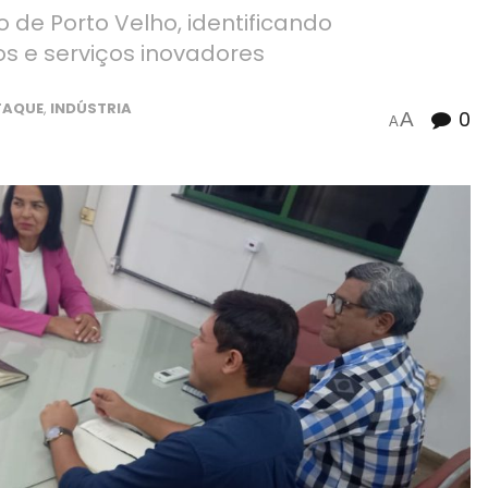
o de Porto Velho, identificando
s e serviços inovadores
TAQUE
,
INDÚSTRIA
0
A
A