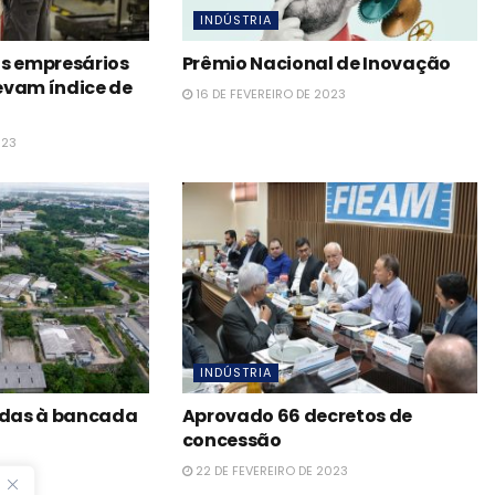
INDÚSTRIA
os empresários
Prêmio Nacional de Inovação
evam índice de
16 DE FEVEREIRO DE 2023
023
INDÚSTRIA
das à bancada
Aprovado 66 decretos de
concessão
023
22 DE FEVEREIRO DE 2023