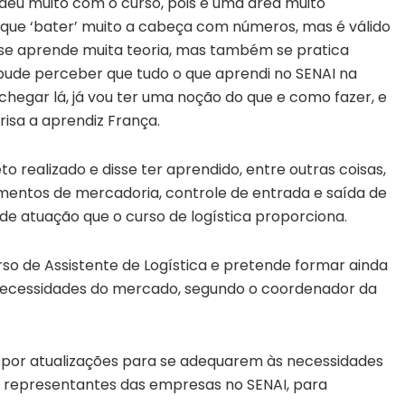
ndeu muito com o curso, pois é uma área muito
 que ‘bater’ muito a cabeça com números, mas é válido
 se aprende muita teoria, mas também se pratica
e pude perceber que tudo o que aprendi no SENAI na
u chegar lá, já vou ter uma noção do que e como fazer, e
isa a aprendiz França.
o realizado e disse ter aprendido, entre outras coisas,
mentos de mercadoria, controle de entrada e saída de
de atuação que o curso de logística proporciona.
so de Assistente de Logística e pretende formar ainda
s necessidades do mercado, segundo o coordenador da
 por atualizações para se adequarem às necessidades
os representantes das empresas no SENAI, para