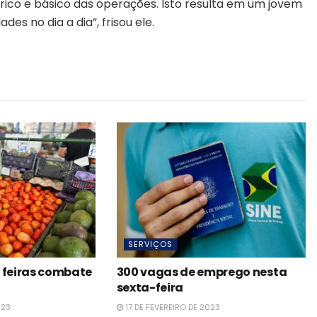
ico e básico das operações. Isto resulta em um jovem
es no dia a dia”, frisou ele.
SERVIÇOS
 feiras combate
300 vagas de emprego nesta
sexta-feira
023
17 DE FEVEREIRO DE 2023