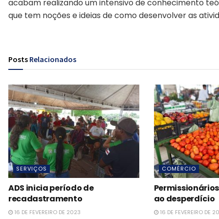
acabam realizando um intensivo de conhecimento teór
que tem noções e ideias de como desenvolver as atividad
Posts
Relacionados
SERVIÇOS
COMÉRCIO
ADS inicia período de
Permissionários
recadastramento
ao desperdício
16 DE FEVEREIRO DE 2023
16 DE FEVEREIRO DE 2