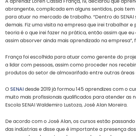
A aprendiz Loren Cássia França, 19, declarou que apre
abrangente, complicada em alguns sentidos, pois tem
para atuar no mercado de trabalho. “Dentro do SENAI
demais. Fiz uma visita na empresa que irei trabalhar 
teoria é o que irei fazer na prática, então assim que e
assim absorver ainda mais aprendizado na empresa”, fr
França foi escolhida para atuar como gerente do projet
a lidar com pessoas, assim como proceder nos recebi
produtos do setor de almoxarifado entre outras áreas 
O
SENAI
desde 2019 já formou 145 aprendizes com o cur
muito mais profissionais qualificados para atender a
Escola SENAI Waldemiro Lustoza, José Alan Moreira.
De acordo com o José Alan, os cursos estão passando
das indústrias e disse que é importante a presença d