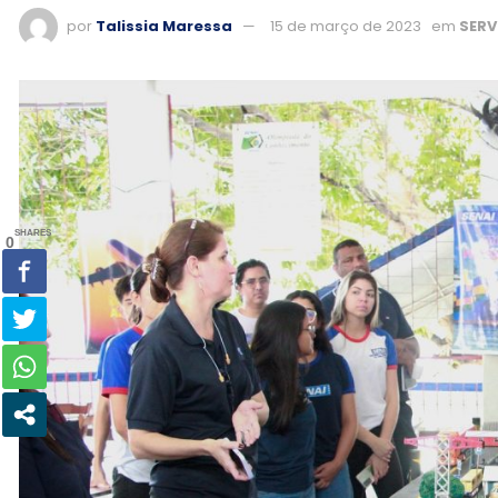
por
Talissia Maressa
15 de março de 2023
em
SERV
SHARES
0