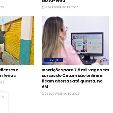
sexta-feira
023
17 DE FEVEREIRO DE 2023
SERVIÇOS
lientes e
Inscrições para 7,5 mil vagas em
m feiras
cursos do Cetam são online e
ficam abertas até quarta, no
023
AM
22 DE FEVEREIRO DE 2023