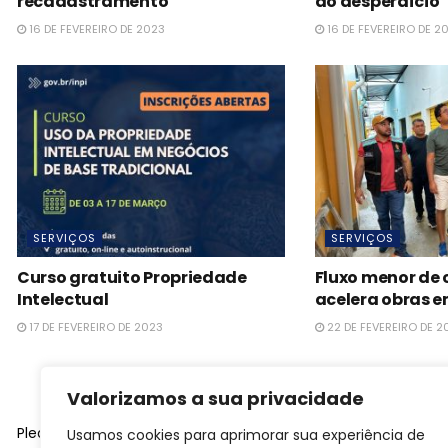
recadastramento
ao desperdício
16 DE FEVEREIRO DE 2023
16 DE FEVEREIRO DE 2
SERVIÇOS
SERVIÇOS
Curso gratuito Propriedade
Fluxo menor de c
Intelectual
acelera obras e
17 DE FEVEREIRO DE 2023
22 DE FEVEREIRO DE 2
Valorizamos a sua privacidade
Please
login
to join discussion
Usamos cookies para aprimorar sua experiência de