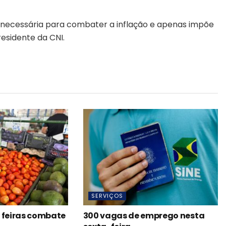
snecessária para combater a inflação e apenas impõe
residente da CNI.
SERVIÇOS
 feiras combate
300 vagas de emprego nesta