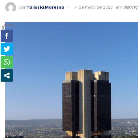
por
Talissia Maressa
4 de maio de 2023
em
SERVI
SHARES
0