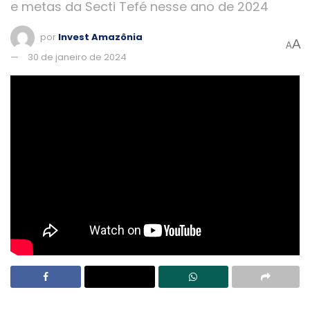
e metas da Secti Tefé nesse ano de 2024
por
Invest Amazônia
A
A
30 de janeiro de 2024