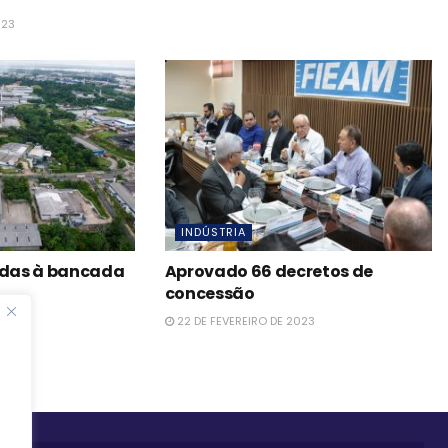
023
INDÚSTRIA
das à bancada
Aprovado 66 decretos de
concessão
023
22 DE FEVEREIRO DE 2023