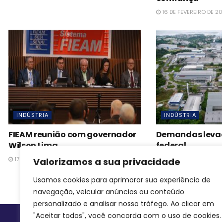
16 DE FEVEREIRO DE 2
INDÚSTRIA
INDÚSTRIA
FIEAM reunião com governador
Demandas leva
Wilson Lima
federal
17 DE FEVEREIRO DE 2023
17 DE FEVEREIRO DE 2
Valorizamos a sua privacidade
Usamos cookies para aprimorar sua experiência de
navegação, veicular anúncios ou conteúdo
personalizado e analisar nosso tráfego. Ao clicar em
"Aceitar todos", você concorda com o uso de cookies.