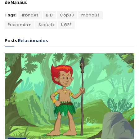
de Manaus
Tags:
#bndes
BID
Cop30
manaus
Prosamin+
Sedurb
UGPE
Posts
Relacionados