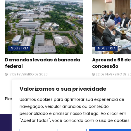
INDÚSTRIA
INDÚSTRIA
Demandas levadas à bancada
Aprovado 66 de
federal
concessão
17 DE FEVEREIRO DE 2023
22 DE FEVEREIRO DE 2
Valorizamos a sua privacidade
Please
login
to join discussion
Usamos cookies para aprimorar sua experiência de
navegação, veicular anúncios ou conteúdo
personalizado e analisar nosso tráfego. Ao clicar em
"Aceitar todos", você concorda com o uso de cookies.
Siga-nos