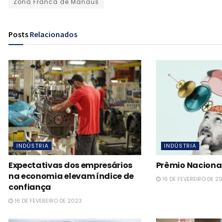
Zona Franca de Manaus
Posts
Relacionados
INDÚSTRIA
INDÚSTRIA
Expectativas dos empresários
Prêmio Naciona
na economia elevam índice de
16 DE FEVEREIRO DE 2
confiança
16 DE FEVEREIRO DE 2023