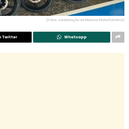
(Fotos: colaboração de Melissa Mota/Suframa)
n Twitter
Whatsapp