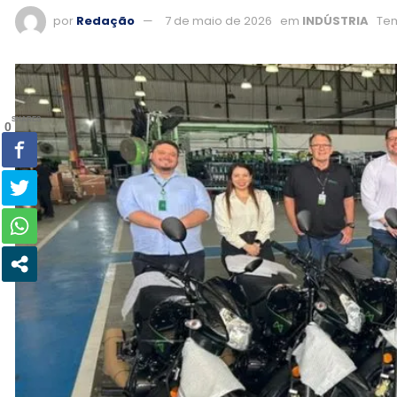
por
Redação
7 de maio de 2026
em
INDÚSTRIA
Tem
SHARES
0