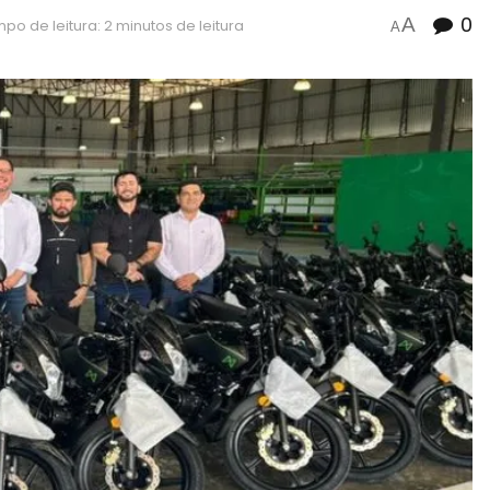
0
A
po de leitura: 2 minutos de leitura
A