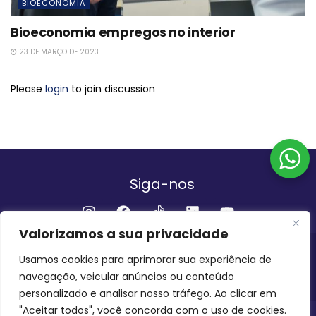
BIOECONOMIA
Bioeconomia empregos no interior
23 DE MARÇO DE 2023
Please
login
to join discussion
Siga-nos
Valorizamos a sua privacidade
Institucional
Usamos cookies para aprimorar sua experiência de
navegação, veicular anúncios ou conteúdo
QUEM SOMOS
FALE CONOSCO
personalizado e analisar nosso tráfego. Ao clicar em
"Aceitar todos", você concorda com o uso de cookies.
INVEST AMAZÔNIA BRASIL