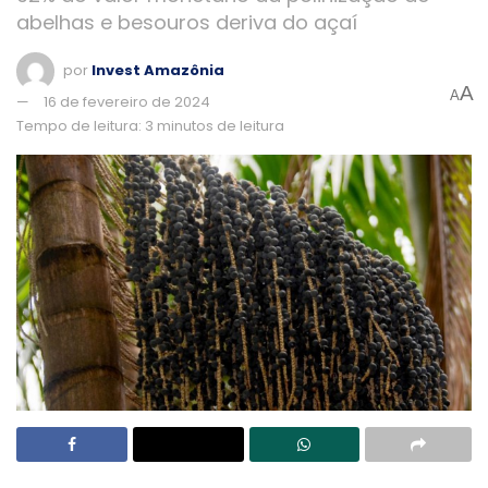
abelhas e besouros deriva do açaí
por
Invest Amazônia
A
A
16 de fevereiro de 2024
Tempo de leitura: 3 minutos de leitura