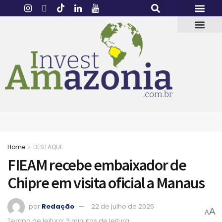
Home
DESTAQUE
FIEAM recebe embaixador de
Chipre em visita oficial a Manaus
por
Redação
22 de julho de 2025
A
A
Tempo de leitura: 3 minutos de leitura