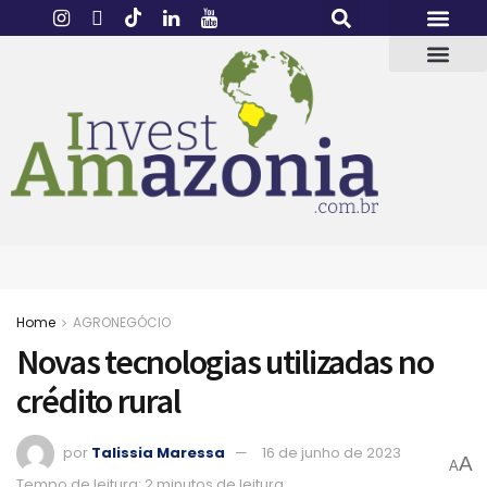
Home
AGRONEGÓCIO
Novas tecnologias utilizadas no
crédito rural
por
Talissia Maressa
16 de junho de 2023
A
A
Tempo de leitura: 2 minutos de leitura