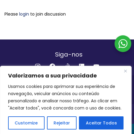
Please
login
to join discussion
Siga-nos
Valorizamos a sua privacidade
Institucional
Usamos cookies para aprimorar sua experiência de
navegação, veicular anúncios ou conteúdo
QUEM SOMOS
FALE CONOSCO
personalizado e analisar nosso tráfego. Ao clicar em
"Aceitar todos", você concorda com o uso de cookies.
INVEST AMAZÔNIA BRASIL
COPYRIGHT 2024 - 2026
Customize
Rejeitar
Aceitar Todos