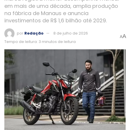
em mais de uma década, amplia produção
na fábrica de Manaus e anuncia
investimentos de R$ 1,6 bilhão até 2029.
por
Redação
8 de julho de 2026
A
A
Tempo de leitura: 3 minutos de leitura