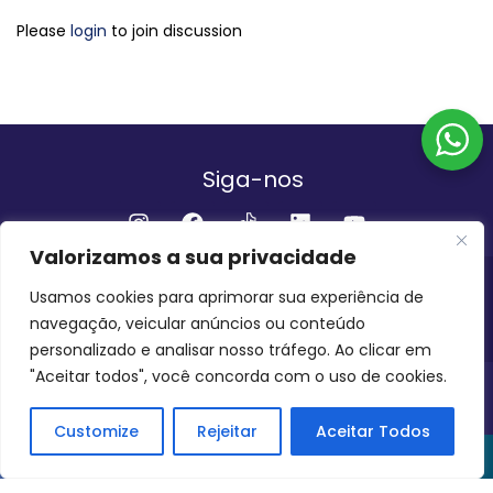
Please
login
to join discussion
Siga-nos
Valorizamos a sua privacidade
Institucional
Usamos cookies para aprimorar sua experiência de
navegação, veicular anúncios ou conteúdo
QUEM SOMOS
FALE CONOSCO
personalizado e analisar nosso tráfego. Ao clicar em
"Aceitar todos", você concorda com o uso de cookies.
INVEST AMAZÔNIA BRASIL
COPYRIGHT 2024 - 2026
Customize
Rejeitar
Aceitar Todos