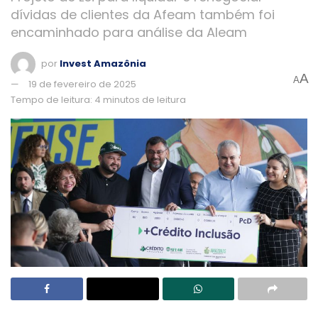
dívidas de clientes da Afeam também foi
encaminhado para análise da Aleam
por
Invest Amazônia
A
A
19 de fevereiro de 2025
Tempo de leitura: 4 minutos de leitura