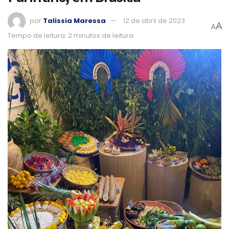
por
Talissia Maressa
12 de abril de 2023
A
A
Tempo de leitura: 2 minutos de leitura