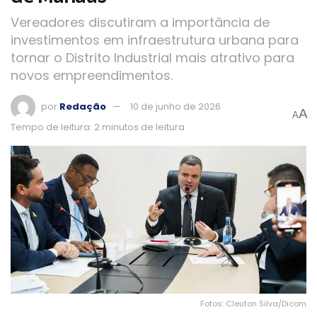
Vereadores discutiram a importância de
investimentos em infraestrutura urbana para
tornar o Distrito Industrial mais atrativo para
novos empreendimentos.
por
Redação
10 de junho de 2026
A
A
Tempo de leitura: 2 minutos de leitura
Fotos: Cleuton Silva/Dicom