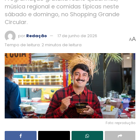
música regional e comidas típicas neste
sábado e domingo, no Shopping Grande
Circular.
por
Redação
17 de junho de 2026
A
A
Tempo de leitura: 2 minutos de leitura
Foto: reprodução