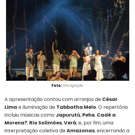
Foto:
Divulgação
A apresentação contou com arranjos de
César
Lima
e iluminação de
Tabbatha Melo
. O repertório
incluiu músicas como
Japurutú
,
Pehe
,
Cadê a
Morena?
,
Rio Solimões
,
Verá
, e, por fim, uma
interpretação coletiva de
Amazonas
, encerrando a