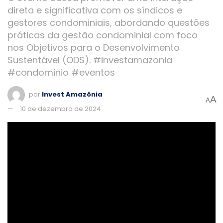
direta e significativa com os síndicos e
gestores condominiais, abordando questões
práticas da gestão condominial com foco
nos Objetivos para o Desenvolvimento
Sustentável (ODS). #investamazonia
#condominio #eventos
por
Invest Amazônia
A
A
10 de dezembro de 2024