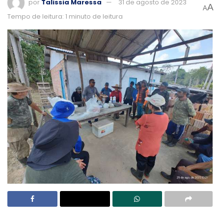
por
Talissia Maressa
31 de agosto de 2023
A
A
Tempo de leitura: 1 minuto de leitura