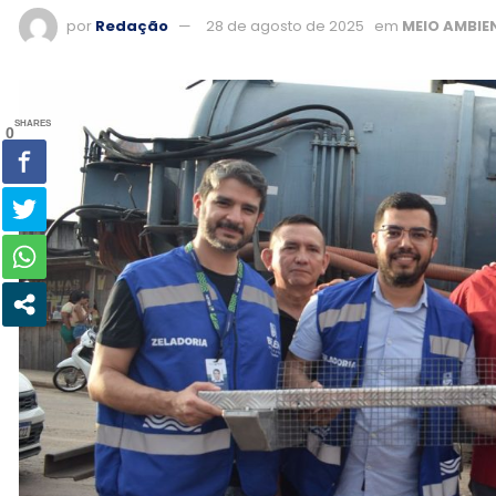
por
Redação
28 de agosto de 2025
em
MEIO AMBIE
SHARES
0