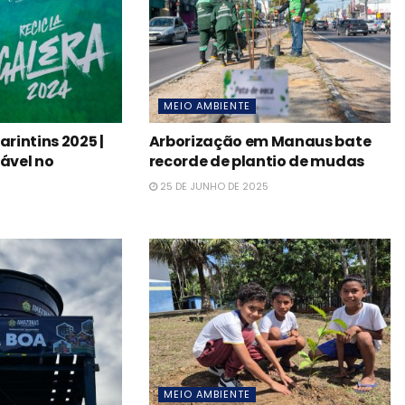
MEIO AMBIENTE
arintins 2025 |
Arborização em Manaus bate
tável no
recorde de plantio de mudas
25 DE JUNHO DE 2025
MEIO AMBIENTE