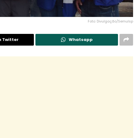
Foto: Divulgação/Semulsp
n Twitter
Whatsapp