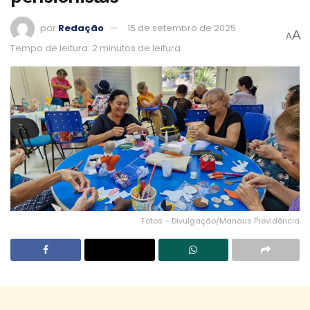
por
Redação
15 de setembro de 2025
A
A
Tempo de leitura: 2 minutos de leitura
Fotos – Divulgação/Manaus Previdência