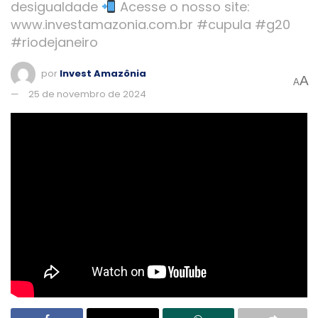
desigualdade
Acesse o nosso site:
www.investamazonia.com.br #cupula #g20
#riodejaneiro
por
Invest Amazônia
A
A
25 de novembro de 2024