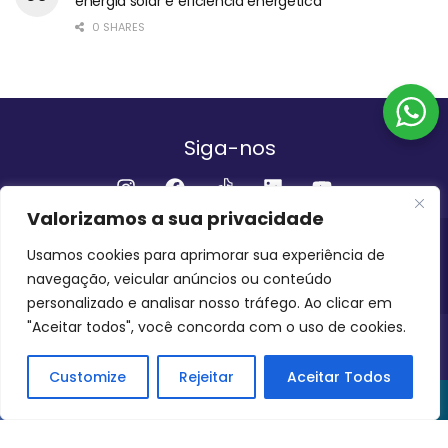
energia solar e eficiência energética
0 SHARES
Siga-nos
Valorizamos a sua privacidade
Institucional
Usamos cookies para aprimorar sua experiência de
navegação, veicular anúncios ou conteúdo
QUEM SOMOS
FALE CONOSCO
personalizado e analisar nosso tráfego. Ao clicar em
"Aceitar todos", você concorda com o uso de cookies.
INVEST AMAZÔNIA BRASIL
COPYRIGHT 2024 - 2026
Customize
Rejeitar
Aceitar Todos