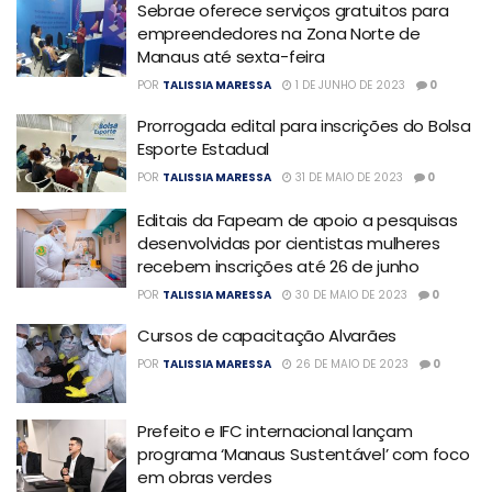
Sebrae oferece serviços gratuitos para
empreendedores na Zona Norte de
Manaus até sexta-feira
POR
TALISSIA MARESSA
1 DE JUNHO DE 2023
0
Prorrogada edital para inscrições do Bolsa
Esporte Estadual
POR
TALISSIA MARESSA
31 DE MAIO DE 2023
0
Editais da Fapeam de apoio a pesquisas
desenvolvidas por cientistas mulheres
recebem inscrições até 26 de junho
POR
TALISSIA MARESSA
30 DE MAIO DE 2023
0
Cursos de capacitação Alvarães
POR
TALISSIA MARESSA
26 DE MAIO DE 2023
0
Prefeito e IFC internacional lançam
programa ‘Manaus Sustentável’ com foco
em obras verdes