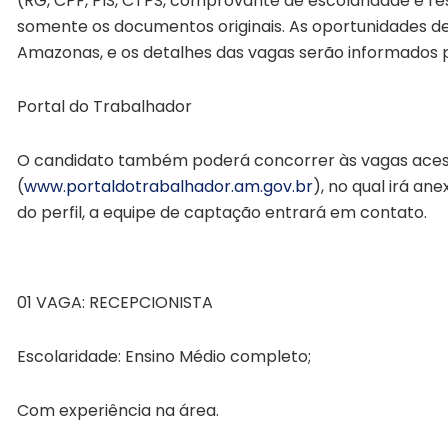
(RG, CPF, PIS, CTPS, comprovante de escolaridade e re
somente os documentos originais. As oportunidades de
Amazonas, e os detalhes das vagas serão informados
Portal do Trabalhador
O candidato também poderá concorrer às vagas aces
(
www.portaldotrabalhador.am.
gov.br
), no qual irá an
do perfil, a equipe de captação entrará em contato.
vagas emprego terça manaus
01 VAGA: RECEPCIONISTA
Escolaridade: Ensino Médio completo;
Com experiência na área.