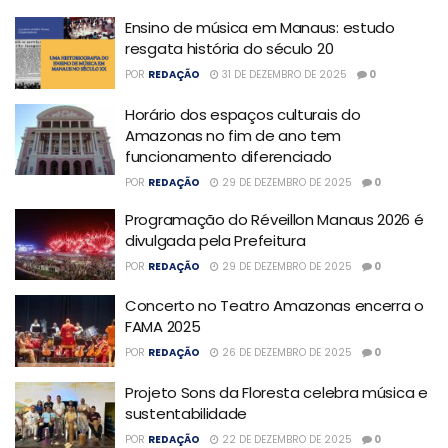
Ensino de música em Manaus: estudo
resgata história do século 20
POR
REDAÇÃO
31 DE DEZEMBRO DE 2025
0
Horário dos espaços culturais do
Amazonas no fim de ano tem
funcionamento diferenciado
POR
REDAÇÃO
29 DE DEZEMBRO DE 2025
0
Programação do Réveillon Manaus 2026 é
divulgada pela Prefeitura
POR
REDAÇÃO
29 DE DEZEMBRO DE 2025
0
Concerto no Teatro Amazonas encerra o
FAMA 2025
POR
REDAÇÃO
26 DE DEZEMBRO DE 2025
0
Projeto Sons da Floresta celebra música e
sustentabilidade
POR
REDAÇÃO
22 DE DEZEMBRO DE 2025
0