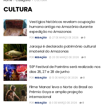
Home
Categoria
CULTURA
CULTURA
Vestígios históricos revelam ocupação
humana antiga na Amazônia durante
expedição no Amazonas
POR
REDAÇÃO
27 DE MARÇO DE 2026
0
Jaraqui é declarado patrimônio cultural
imaterial do Amazonas
POR
REDAÇÃO
20 DE MARÇO DE 2026
0
59º Festival de Parintins será realizado nos
dias 26, 27 e 28 de junho
POR
REDAÇÃO
13 DE MARÇO DE 2026
0
Filme ‘Manas’ leva o Norte do Brasil ao
Prêmio Goya e amplia projeção
internacional
POR
REDAÇÃO
3 DE MARÇO DE 2026
0