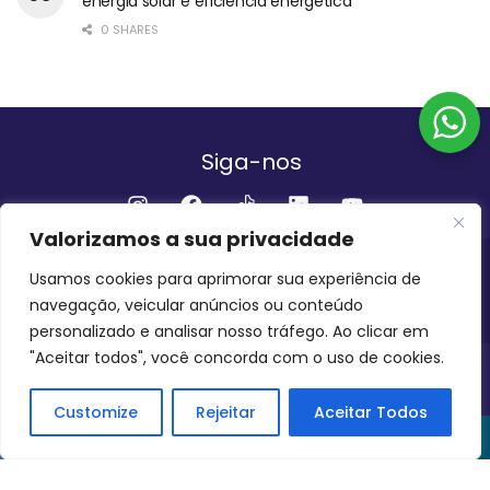
energia solar e eficiência energética
0 SHARES
Siga-nos
Valorizamos a sua privacidade
Institucional
Usamos cookies para aprimorar sua experiência de
navegação, veicular anúncios ou conteúdo
QUEM SOMOS
FALE CONOSCO
personalizado e analisar nosso tráfego. Ao clicar em
"Aceitar todos", você concorda com o uso de cookies.
INVEST AMAZÔNIA BRASIL
COPYRIGHT 2024 - 2026
Customize
Rejeitar
Aceitar Todos