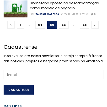
Biometano aposta na descarbonização
como modelo de negócio
POR
TALISSIA MARESSA
24 DE MAIO DE 2023
0
1
…
54
55
56
…
58
Cadastre-se
Inscreva-se em nossa newsletter e esteja sempre à frente
das notícias, projetos e negócios promissores na Amazônia.
MAIS LIDAS