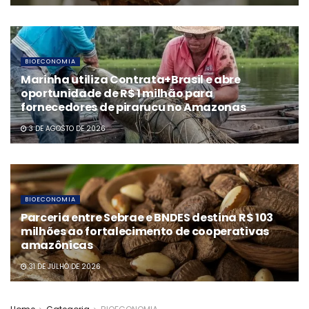
BIOECONOMIA
Marinha utiliza Contrata+Brasil e abre
oportunidade de R$ 1 milhão para
fornecedores de pirarucu no Amazonas
3 DE AGOSTO DE 2026
BIOECONOMIA
Parceria entre Sebrae e BNDES destina R$ 103
milhões ao fortalecimento de cooperativas
amazônicas
31 DE JULHO DE 2026