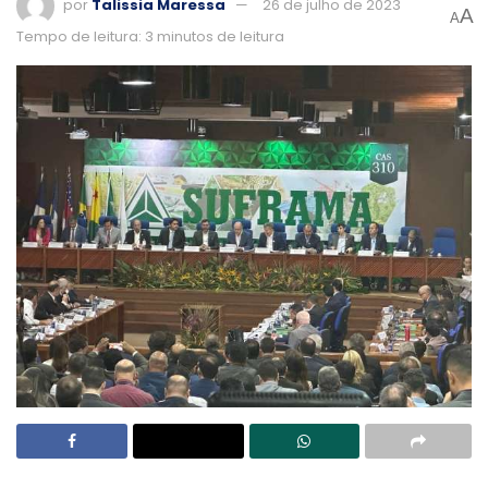
por
Talissia Maressa
26 de julho de 2023
A
A
Tempo de leitura: 3 minutos de leitura