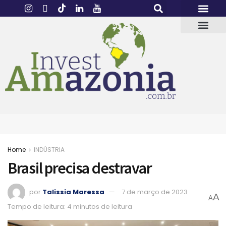
Home
INDÚSTRIA
Brasil precisa destravar
por
Talissia Maressa
7 de março de 2023
A
A
Tempo de leitura: 4 minutos de leitura