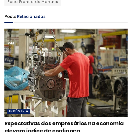
Zona Franca de Manaus
Posts
Relacionados
INDÚSTRIA
Expectativas dos empresários na economia
elevam índice de confiança