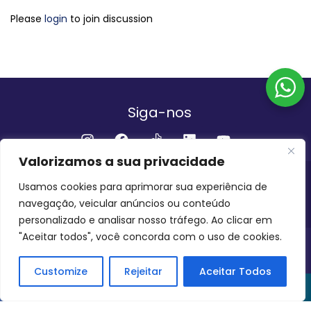
Please
login
to join discussion
Siga-nos
Valorizamos a sua privacidade
Institucional
Usamos cookies para aprimorar sua experiência de
navegação, veicular anúncios ou conteúdo
QUEM SOMOS
FALE CONOSCO
personalizado e analisar nosso tráfego. Ao clicar em
"Aceitar todos", você concorda com o uso de cookies.
INVEST AMAZÔNIA BRASIL
COPYRIGHT 2024 - 2026
Customize
Rejeitar
Aceitar Todos