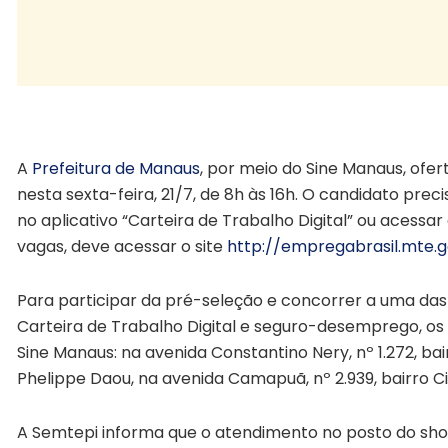
162 vagas emprego nesta sexta
A
Prefeitura de Manaus
, por meio do Sine Manaus, ofe
nesta sexta-feira, 21/7, de 8h às 16h. O candidato preci
no aplicativo “Carteira de Trabalho Digital” ou acessar 
vagas, deve acessar o site
http://empregabrasil.mte.g
Para participar da pré-seleção e concorrer a uma das 
Carteira de Trabalho Digital e seguro-desemprego, 
Sine Manaus: na avenida Constantino Nery, nº 1.272, ba
Phelippe Daou, na avenida Camapuã, nº 2.939, bairro C
A Semtepi informa que o atendimento no posto do shop