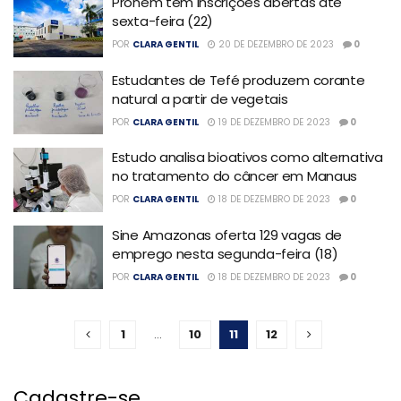
Pronem tem inscrições abertas até
sexta-feira (22)
POR
CLARA GENTIL
20 DE DEZEMBRO DE 2023
0
Estudantes de Tefé produzem corante
natural a partir de vegetais
POR
CLARA GENTIL
19 DE DEZEMBRO DE 2023
0
Estudo analisa bioativos como alternativa
no tratamento do câncer em Manaus
POR
CLARA GENTIL
18 DE DEZEMBRO DE 2023
0
Sine Amazonas oferta 129 vagas de
emprego nesta segunda-feira (18)
POR
CLARA GENTIL
18 DE DEZEMBRO DE 2023
0
1
…
10
11
12
Cadastre-se