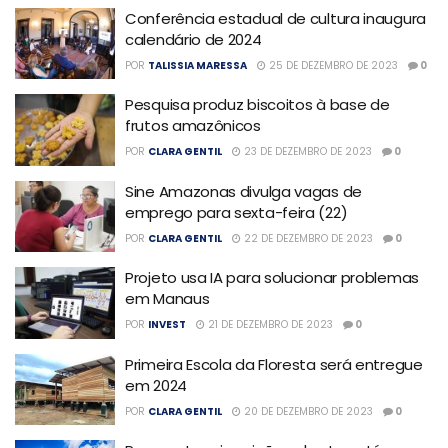
Conferência estadual de cultura inaugura
calendário de 2024
POR
TALISSIA MARESSA
25 DE DEZEMBRO DE 2023
0
Pesquisa produz biscoitos à base de
frutos amazônicos
POR
CLARA GENTIL
23 DE DEZEMBRO DE 2023
0
Sine Amazonas divulga vagas de
emprego para sexta-feira (22)
POR
CLARA GENTIL
22 DE DEZEMBRO DE 2023
0
Projeto usa IA para solucionar problemas
em Manaus
POR
INVEST
21 DE DEZEMBRO DE 2023
0
Primeira Escola da Floresta será entregue
em 2024
POR
CLARA GENTIL
20 DE DEZEMBRO DE 2023
0