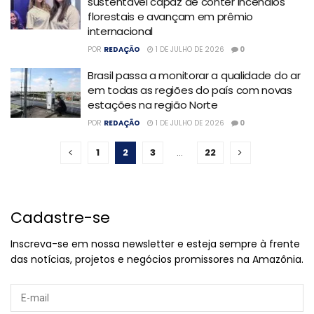
sustentável capaz de conter incêndios
florestais e avançam em prêmio
internacional
POR
REDAÇÃO
1 DE JULHO DE 2026
0
Brasil passa a monitorar a qualidade do ar
em todas as regiões do país com novas
estações na região Norte
POR
REDAÇÃO
1 DE JULHO DE 2026
0
1
2
3
…
22
Cadastre-se
Inscreva-se em nossa newsletter e esteja sempre à frente
das notícias, projetos e negócios promissores na Amazônia.