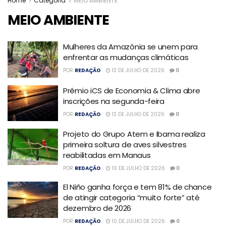
Home
Categoria
MEIO AMBIENTE
MEIO AMBIENTE
Mulheres da Amazônia se unem para
enfrentar as mudanças climáticas
POR
REDAÇÃO
13 DE JULHO DE 2026
0
Prêmio iCS de Economia & Clima abre
inscrições na segunda-feira
POR
REDAÇÃO
13 DE JULHO DE 2026
0
Projeto do Grupo Atem e Ibama realiza
primeira soltura de aves silvestres
reabilitadas em Manaus
POR
REDAÇÃO
10 DE JULHO DE 2026
0
El Niño ganha força e tem 81% de chance
de atingir categoria “muito forte” até
dezembro de 2026
POR
REDAÇÃO
10 DE JULHO DE 2026
0