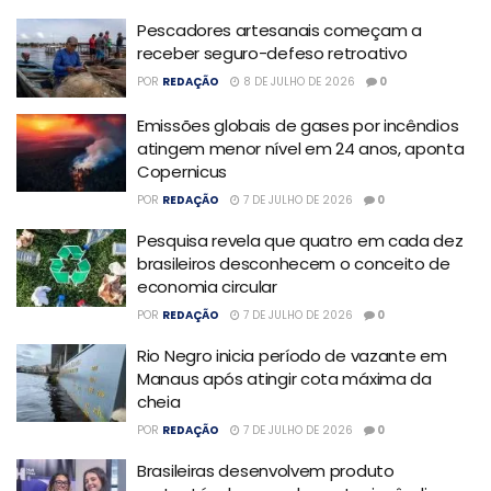
Pescadores artesanais começam a
receber seguro-defeso retroativo
POR
REDAÇÃO
8 DE JULHO DE 2026
0
Emissões globais de gases por incêndios
atingem menor nível em 24 anos, aponta
Copernicus
POR
REDAÇÃO
7 DE JULHO DE 2026
0
Pesquisa revela que quatro em cada dez
brasileiros desconhecem o conceito de
economia circular
POR
REDAÇÃO
7 DE JULHO DE 2026
0
Rio Negro inicia período de vazante em
Manaus após atingir cota máxima da
cheia
POR
REDAÇÃO
7 DE JULHO DE 2026
0
Brasileiras desenvolvem produto