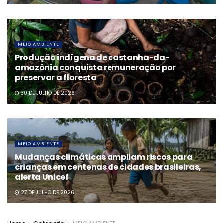
MEIO AMBIENTE
Produção indígena de castanha-da-
amazônia conquista remuneração por
preservar a floresta
30 DE JULHO DE 2026
MEIO AMBIENTE
Mudanças climáticas ampliam riscos para
crianças em centenas de cidades brasileiras,
alerta Unicef
27 DE JULHO DE 2026