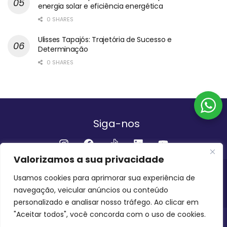
energia solar e eficiência energética
0 SHARES
Ulisses Tapajós: Trajetória de Sucesso e
Determinação
0 SHARES
Siga-nos
Valorizamos a sua privacidade
Institucional
Usamos cookies para aprimorar sua experiência de
navegação, veicular anúncios ou conteúdo
QUEM SOMOS
FALE CONOSCO
personalizado e analisar nosso tráfego. Ao clicar em
"Aceitar todos", você concorda com o uso de cookies.
INVEST AMAZÔNIA BRASIL