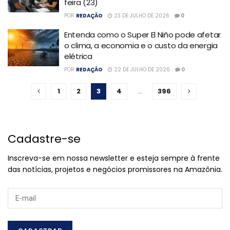
feira (23)
POR
REDAÇÃO
23 DE JULHO DE 2026
0
Entenda como o Super El Niño pode afetar
o clima, a economia e o custo da energia
elétrica
POR
REDAÇÃO
22 DE JULHO DE 2026
0
1
2
3
4
…
396
Cadastre-se
Inscreva-se em nossa newsletter e esteja sempre à frente
das notícias, projetos e negócios promissores na Amazônia.