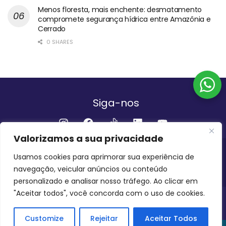
Menos floresta, mais enchente: desmatamento
compromete segurança hídrica entre Amazônia e
Cerrado
0 SHARES
Siga-nos
Valorizamos a sua privacidade
Institucional
Usamos cookies para aprimorar sua experiência de
navegação, veicular anúncios ou conteúdo
QUEM SOMOS
FALE CONOSCO
personalizado e analisar nosso tráfego. Ao clicar em
"Aceitar todos", você concorda com o uso de cookies.
INVEST AMAZÔNIA BRASIL
COPYRIGHT 2024 - 2026
Customize
Rejeitar
Aceitar Todos