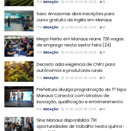
POR
REDAÇÃO
24 DE JULHO DE 2026
0
Sesc Amazonas abre inscrições para
curso gratuito de inglês em Manaus
POR
REDAÇÃO
24 DE JULHO DE 2026
0
Mega Feirão em Manaus reúne 726 vagas
de emprego nesta sexta-feira (24)
POR
REDAÇÃO
24 DE JULHO DE 2026
0
Decreto adia exigência de CNPJ para
autônomos e produtores rurais
POR
REDAÇÃO
23 DE JULHO DE 2026
0
Prefeitura divulga programação da ‘1ª Expo
Manaus Conecta’ com atrativo de
inovação, qualificação e entretenimento
POR
REDAÇÃO
23 DE JULHO DE 2026
0
Sine Manaus disponibiliza 791
oportunidades de trabalho nesta quinta-