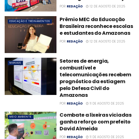
POR
REDAÇÃO
12 DE AGOSTO DE 2025
Prêmio MEC da Educação
EDUCAÇÃO E TREINAMENTOS
Brasileira reconhece escolas
e estudantes do Amazonas
POR
REDAÇÃO
12 DE AGOSTO DE 2025
Setores de energia,
MANAUS
combustível e
telecomunicações recebem
prognóstico da estiagem
pelo Defesa Civil do
Amazonas
POR
REDAÇÃO
11 DE AGOSTO DE 2025
Combate a lixeiras viciadas
MEIO AMBIENTE
ganha reforço com prefeito
David Almeida
POR
REDAÇÃO
11 DE AGOSTO DE 2025