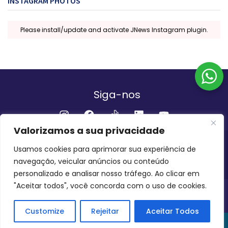
INSTAGRAM PHOTOS
Please install/update and activate JNews Instagram plugin.
Siga-nos
Valorizamos a sua privacidade
Institucional
Usamos cookies para aprimorar sua experiência de
navegação, veicular anúncios ou conteúdo
QUEM SOMOS
FALE CONOSCO
personalizado e analisar nosso tráfego. Ao clicar em
"Aceitar todos", você concorda com o uso de cookies.
INVEST AMAZÔNIA BRASIL
COPYRIGHT 2024 - 2026
Customize
Rejeitar
Aceitar Todos