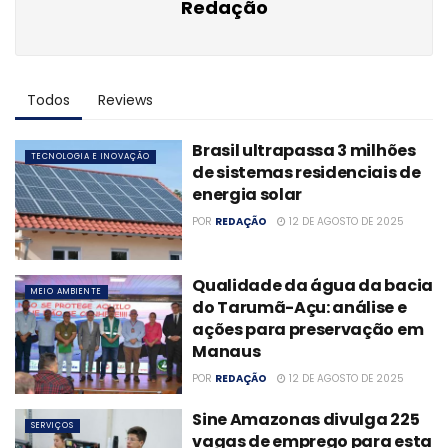
Redação
Todos
Reviews
Brasil ultrapassa 3 milhões
TECNOLOGIA E INOVAÇÃO
de sistemas residenciais de
energia solar
POR
REDAÇÃO
12 DE AGOSTO DE 2025
Qualidade da água da bacia
MEIO AMBIENTE
do Tarumã-Açu: análise e
ações para preservação em
Manaus
POR
REDAÇÃO
12 DE AGOSTO DE 2025
Sine Amazonas divulga 225
SERVIÇOS
vagas de emprego para esta