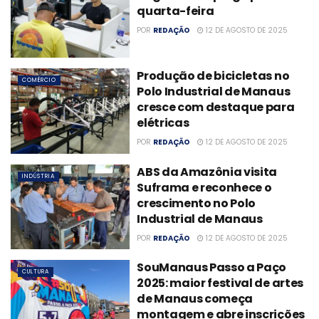
quarta-feira
POR
REDAÇÃO
12 DE AGOSTO DE 2025
Produção de bicicletas no
COMÉRCIO
Polo Industrial de Manaus
cresce com destaque para
elétricas
POR
REDAÇÃO
12 DE AGOSTO DE 2025
ABS da Amazônia visita
INDÚSTRIA
Suframa e reconhece o
crescimento no Polo
Industrial de Manaus
POR
REDAÇÃO
12 DE AGOSTO DE 2025
SouManaus Passo a Paço
CULTURA
2025: maior festival de artes
de Manaus começa
montagem e abre inscrições