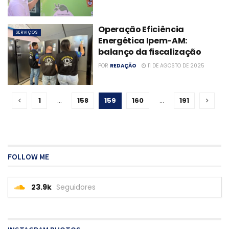
Operação Eficiência
SERVIÇOS
Energética Ipem-AM:
balanço da fiscalização
POR
REDAÇÃO
11 DE AGOSTO DE 2025
1
…
158
159
160
…
191
FOLLOW ME
23.9k
Seguidores